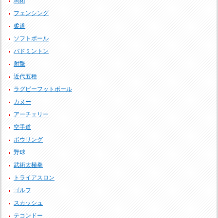
馬術
フェンシング
柔道
ソフトボール
バドミントン
射撃
近代五種
ラグビーフットボール
カヌー
アーチェリー
空手道
ボウリング
野球
武術太極拳
トライアスロン
ゴルフ
スカッシュ
テコンドー