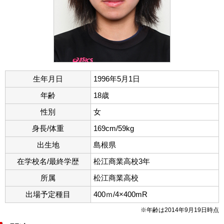
生年月日
1996年5月1日
年齢
18歳
性別
女
身長/体重
169cm/59kg
出生地
島根県
在学校名/最終学歴
松江商業高校3年
所属
松江商業高校
出場予定種目
400ｍ/4×400mR
※年齢は2014年9月19日時点