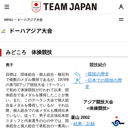
MENU ─ ドーハアジア大会
ドーハアジア大会
みどころ 体操競技
競技紹介
男子
−競技の歴史
目標は、団体総合・個人総合・種目別
で複数のメダル獲得であるが、1974年
−日本での競技の歴
の第7回アジア競技大会（テヘラン）
史
で初めて体操競技が行われて以来、団
体総合で金メダルを獲得したことが無
い。また、このテヘラン大会で個人総
アジア競技大会
合金メダルを獲得しているが、それ以
<体操競技>
降、個人総合での金メダルも獲得出来
ていない。従って、男子北京強化本部
釜山 2002
スタッフと代表選手の心の中では、団
-
結果・記録
体総合と個人総合で表彰台の一番高い