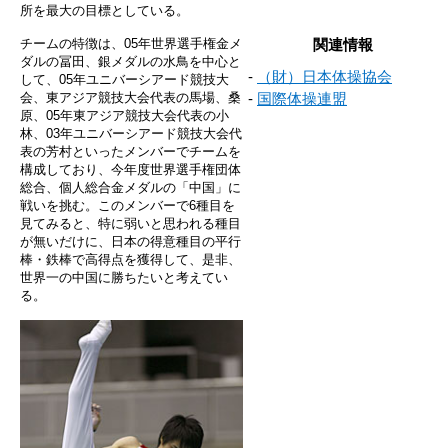
所を最大の目標としている。
チームの特徴は、05年世界選手権金メ
関連情報
ダルの冨田、銀メダルの水鳥を中心と
-
（財）日本体操協会
して、05年ユニバーシアード競技大
会、東アジア競技大会代表の馬場、桑
-
国際体操連盟
原、05年東アジア競技大会代表の小
林、03年ユニバーシアード競技大会代
表の芳村といったメンバーでチームを
構成しており、今年度世界選手権団体
総合、個人総合金メダルの「中国」に
戦いを挑む。このメンバーで6種目を
見てみると、特に弱いと思われる種目
が無いだけに、日本の得意種目の平行
棒・鉄棒で高得点を獲得して、是非、
世界一の中国に勝ちたいと考えてい
る。