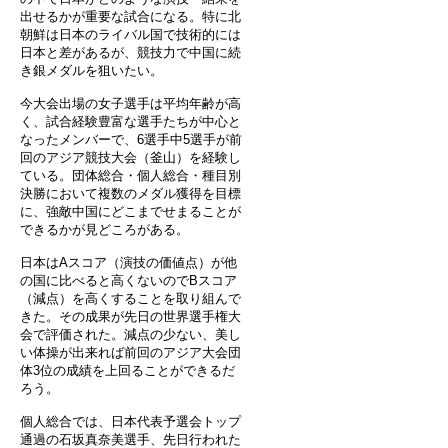
出せるかが重要な試合になる。特に北
朝鮮は日本のライバル国で技術的には
日本と差があるが、競技力で中国に続
き銀メダルを狙いたい。
今大会出場の女子選手は平均年齢が高
く、試合経験豊富な選手たちが中心と
なったメンバーで、6選手中5選手が前
回のアジア競技大会（釜山）を経験し
ている。団体総合・個人総合・種目別
決勝において複数のメダル獲得を目標
に、強敵中国にどこまでせまることが
できるかが見どころがある。
日本はAスコア（演技の価値点）が他
の国に比べると高くないのでBスコア
（減点）を高くすることを取り組んで
きた。その成果が先日の世界選手権大
会で評価された。減点の少ない、美し
い体操が出来れば前回のアジア大会団
体3位の成績を上回ることができるだ
ろう。
個人総合では、日本代表予選会トップ
通過の石坂真奈美選手、先日行われた