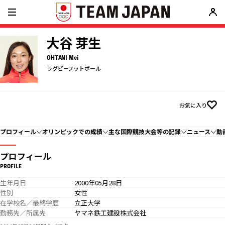
大谷 芽生
OHTANI Mei
ラグビーフットボール
お気に入り
プロフィール
オリンピックでの成績
主な国際競技大会等の記録
ニュース
動
プロフィール
PROFILE
生年月日
2000年05月28日
性別
女性
在学校名／最終学歴
立正大学
勤務先／所属先
ヤマネ鉄工建設株式会社