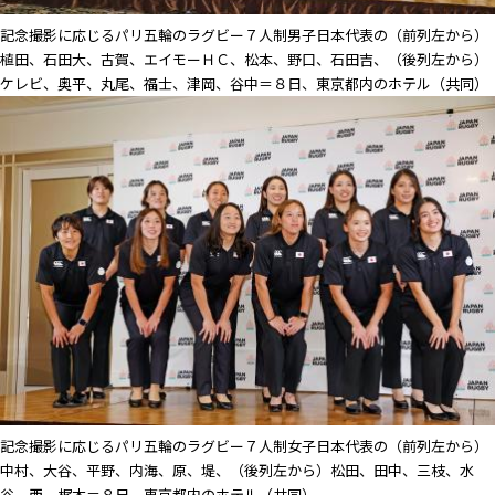
記念撮影に応じるパリ五輪のラグビー７人制男子日本代表の（前列左から）
植田、石田大、古賀、エイモーＨＣ、松本、野口、石田吉、（後列左から）
ケレビ、奥平、丸尾、福士、津岡、谷中＝８日、東京都内のホテル（共同）
記念撮影に応じるパリ五輪のラグビー７人制女子日本代表の（前列左から）
中村、大谷、平野、内海、原、堤、（後列左から）松田、田中、三枝、水
谷、西、梶木＝８日、東京都内のホテル（共同）