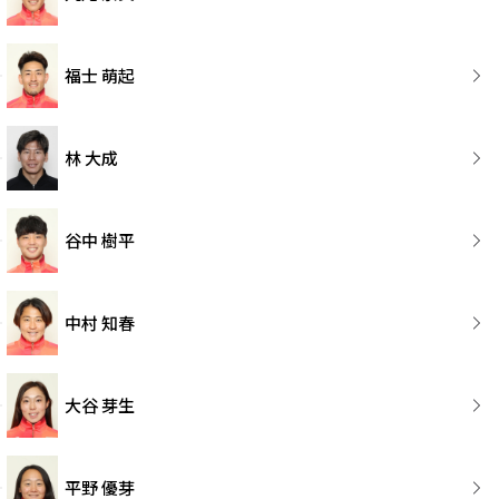
福士 萌起
林 大成
谷中 樹平
中村 知春
大谷 芽生
平野 優芽