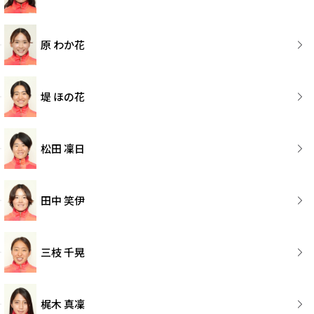
原 わか花
堤 ほの花
松田 凜日
田中 笑伊
三枝 千晃
梶木 真凜