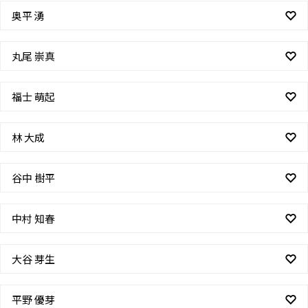
奥平 湧
丸尾 崇真
福士 萌起
林 大成
谷中 樹平
中村 知春
大谷 芽生
平野 優芽