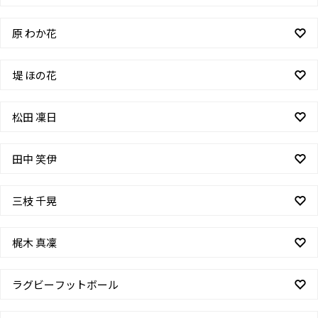
原 わか花
堤 ほの花
松田 凜日
田中 笑伊
三枝 千晃
梶木 真凜
ラグビーフットボール