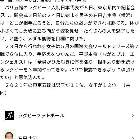
パリ五輪のラグビー７人制日本代表が８日、東京都内で記者会
見し、開会式２日前の２４日に始まる男子の石田吉主将（横浜）
は「どこが相手だろうと、自分たちの戦いができれば勝てる。体が
小さくても勇敢に立ち向かう姿を見せ、たくさんの人を魅了した
い」と語り、メダル獲得を目標に掲げた。
２８日から行われる女子は５月の国際大会ワールドシリーズ第７
戦で６位に入り、手応えをつかんだ。平野主将（ながとブルーエ
ンジェルス）は「全員がひたむきに体を張り、相手より動き続け
るラグビーを３年間やってきた。パリで披露できるように頑張り
たい」と意気込んだ。
２０２１年の東京五輪は男子が１１位、女子が１２位。（共
同）
ラグビーフットボール
石田 大河