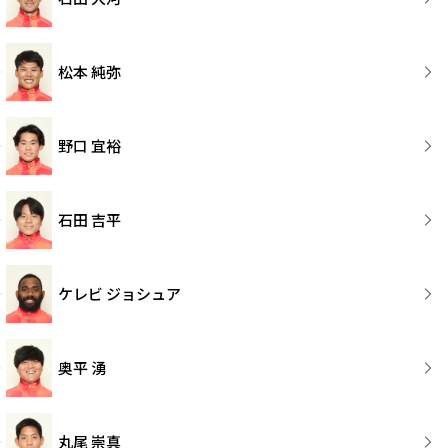
松本 純弥
野口 宜裕
石田 吉平
ケレビ ジョシュア
奥平 湧
丸尾 崇真