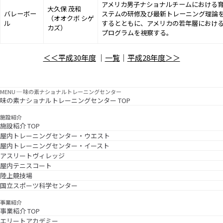
アメリカ男子ナショナルチームにおける
大久保 茂和
バレーボー
ステムの研修及び最新トレーニング理論
（オオクボ シゲ
ル
するとともに、アメリカの若年層におけ
カズ）
プログラムを視察する。
＜＜平成30年度
｜
一覧
｜
平成28年度＞＞
MENU ─ 味の素ナショナルトレーニングセンター
味の素ナショナルトレーニングセンター TOP
施設紹介
施設紹介 TOP
屋内トレーニングセンター・ウエスト
屋内トレーニングセンター・イースト
アスリートヴィレッジ
屋内テニスコート
陸上競技場
国立スポーツ科学センター
事業紹介
事業紹介 TOP
エリートアカデミー