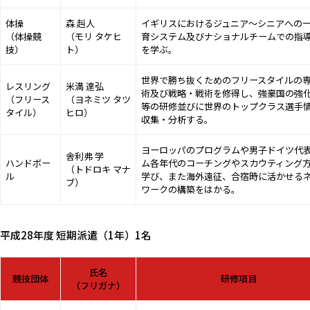
体操
森 赳人
イギリスにおけるジュニア〜シニアへの
（体操競
（モリ タケヒ
育システム及びナショナルチームでの指
技）
ト）
を学ぶ。
世界で勝ち抜くためのフリースタイルの
レスリング
米満 達弘
術及び戦略・戦術を修得し、強豪国の強
（フリース
（ヨネミツ タツ
等の研修並びに世界のトップクラス選手
タイル）
ヒロ）
収集・分析する。
ヨーロッパのプログラムや男子ドイツ代
舎利弗 学
ハンドボー
ム各年代のコーチングやスカウティング
（トドロキ マナ
ル
学び、また海外遠征、合宿時に活かせる
ブ）
ワークの構築をはかる。
平成28年度 短期派遣（1年）1名
氏名
競技団体
研修項目
（フリガナ）