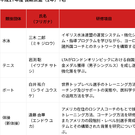
氏名
競技団体
研修項目
（フリガナ）
イギリス水泳連盟の運営システム・強化
三木 二郎
水泳
ム・指導プログラムを学びながら、ヨー
（ミキ ジロウ）
諸外国コーチとのネットワークを構築す
岩渕 聡
LTAがロンドンオリンピックにおける自国
テニス
（イワブチ サト
金メダル獲得（男子シングルス）を成し
シ）
強化策を学ぶ。
白井 祐介
世界トップレベル選手のトレーニング方
ボート
（シライ ユウス
ーチング及びサポートの実態や、医科学
ケ）
の活用方法を学ぶ。
アメリカ在住のロシア人コーチのもとで
遠藤 由華
トレーニング方法、コーチング方法を研
体操
（エンドウ ユ
またアメリカの段階別・レベル別選手育
（新体操）
カ）
テムとその構築された背景を研究につい
ぶ。