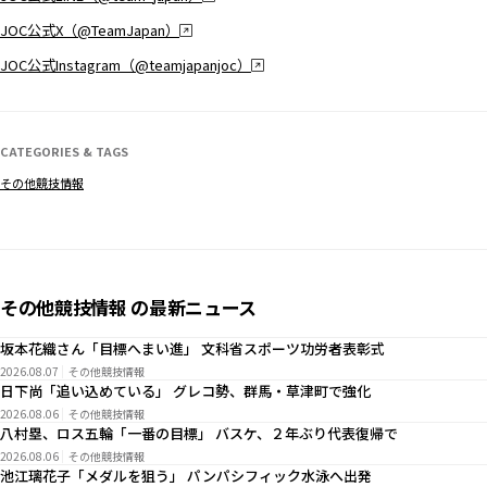
JOC公式X（@TeamJapan）
JOC公式Instagram（@teamjapanjoc）
CATEGORIES & TAGS
その他競技情報
その他競技情報 の最新ニュース
坂本花織さん「目標へまい進」 文科省スポーツ功労者表彰式
2026.08.07
その他競技情報
日下尚「追い込めている」 グレコ勢、群馬・草津町で強化
2026.08.06
その他競技情報
八村塁、ロス五輪「一番の目標」 バスケ、２年ぶり代表復帰で
2026.08.06
その他競技情報
池江璃花子「メダルを狙う」 パンパシフィック水泳へ出発