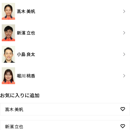
髙木 美帆
新濱 立也
小島 良太
堀川 桃香
お気に入りに追加
髙木 美帆
新濱 立也