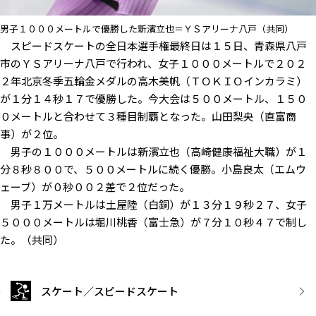
男子１０００メートルで優勝した新濱立也＝ＹＳアリーナ八戸（共同）
スピードスケートの全日本選手権最終日は１５日、青森県八戸
市のＹＳアリーナ八戸で行われ、女子１０００メートルで２０２
２年北京冬季五輪金メダルの高木美帆（ＴＯＫＩＯインカラミ）
が１分１４秒１７で優勝した。今大会は５００メートル、１５０
０メートルと合わせて３種目制覇となった。山田梨央（直富商
事）が２位。
男子の１０００メートルは新濱立也（高崎健康福祉大職）が１
分８秒８００で、５００メートルに続く優勝。小島良太（エムウ
ェーブ）が０秒００２差で２位だった。
男子１万メートルは土屋陸（白銅）が１３分１９秒２７、女子
５０００メートルは堀川桃香（富士急）が７分１０秒４７で制し
た。（共同）
スケート／スピードスケート