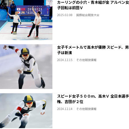
カーリングの小穴・青木組が金 アルペン女
子回転は前田Ｖ
2025.02.08
国際総合競技大会
女子千メートルで高木が優勝 スピード、男
子は新濱
2024.12.15
その他競技情報
スピード女子５００ｍ、高木Ｖ 全日本選手
権、吉田が２位
2024.12.14
その他競技情報