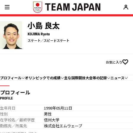
小島 良太
KOJIMA Ryota
スケート／スピードスケート
お気に入り
プロフィール
オリンピックでの成績
主な国際競技大会等の記録
ニュース
プロフィール
PROFILE
生年月日
1998年05月11日
性別
男性
在学校名／最終学歴
信州大学
勤務先／所属先
株式会社エムウェーブ