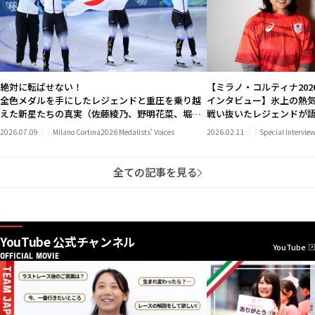
【ミラノ・コルティナ202
絶対に転ばせない！
インタビュー】氷上の熱気
全色メダルを手にしたレジェンドと重圧を乗り越
戦い抜いたレジェンドが語
えた新星たちの真実（佐藤綾乃、野明花菜、堀川
JAPANへの期待（長野19
桃香）
2026.07.09
Milano Cortina2026 Medalists’ Voices
2026.02.11
Special Intervie
ート 銅メダリスト・岡崎
全ての記事を見る
YouTube 公式チャンネル
YouTube
OFFICIAL MOVIE