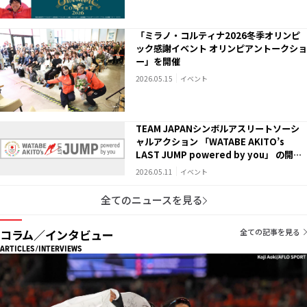
「ミラノ・コルティナ2026冬季オリンピ
ック感謝イベント オリンピアントークショ
ー」を開催
2026.05.15
イベント
TEAM JAPANシンボルアスリートソーシ
ャルアクション 「WATABE AKITO’s
LAST JUMP powered by you」 の開催
について
2026.05.11
イベント
全てのニュースを見る
コラム／インタビュー
全ての記事を見る
ARTICLES/INTERVIEWS