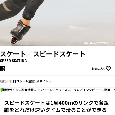
写真：青木紘二/アフロスポーツ
スケート／スピードスケート
SPEED SKATING
お気に入り
競技団体
日本スケート連盟公式サイト
観戦ガイド
参考情報
アスリート
ニュース
コラム／インタビュー
動画コ
スピードスケートは1周400mのリンクで各距
離をどれだけ速いタイムで滑ることができる