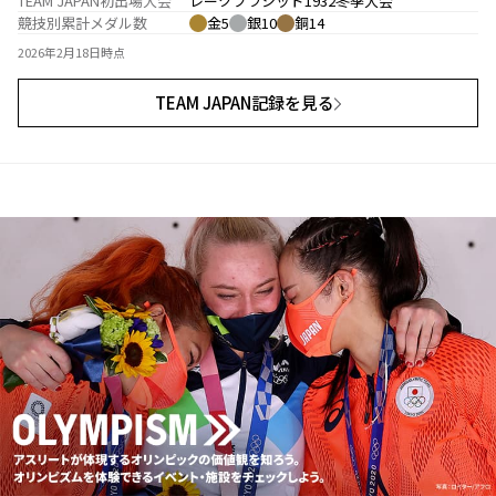
TEAM JAPAN初出場大会
レークプラシッド1932冬季大会
競技別累計メダル数
金5
銀10
銅14
2026年2月18日時点
TEAM JAPAN記録を見る