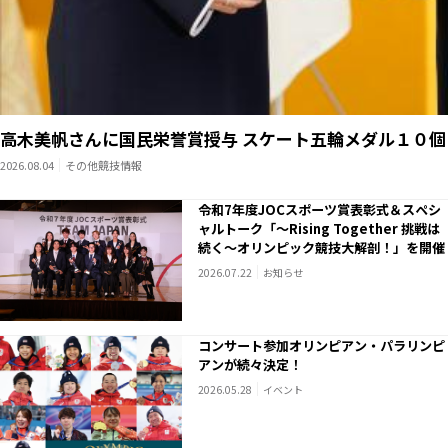
高木美帆さんに国民栄誉賞授与 スケート五輪メダル１０個
2026.08.04
その他競技情報
令和7年度JOCスポーツ賞表彰式＆スペシ
ャルトーク「～Rising Together 挑戦は
続く～オリンピック競技大解剖！」を開催
2026.07.22
お知らせ
コンサート参加オリンピアン・パラリンピ
アンが続々決定！
2026.05.28
イベント