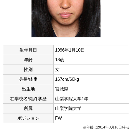
生年月日
1996年1月10日
年齢
18歳
性別
女
身長/体重
167cm/60kg
出生地
宮城県
在学校名/最終学歴
山梨学院大学1年
所属
山梨学院大学
ポジション
FW
※年齢は2014年8月16日時点