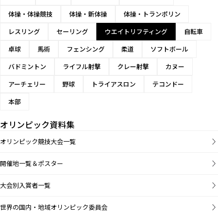
体操・体操競技
体操・新体操
体操・トランポリン
レスリング
セーリング
ウエイトリフティング
自転車
卓球
馬術
フェンシング
柔道
ソフトボール
バドミントン
ライフル射撃
クレー射撃
カヌー
アーチェリー
野球
トライアスロン
テコンドー
本部
オリンピック資料集
オリンピック競技大会一覧
開催地一覧＆ポスター
大会別入賞者一覧
世界の国内・地域オリンピック委員会