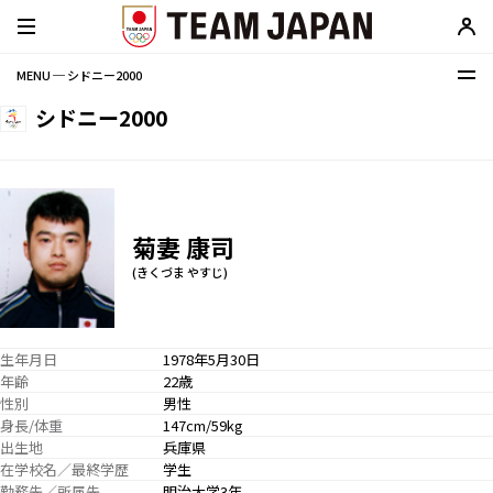
MENU ─ シドニー2000
シドニー2000
菊妻 康司
(きくづま やすじ)
生年月日
1978年5月30日
年齢
22歳
性別
男性
身長/体重
147cm/59kg
出生地
兵庫県
在学校名／最終学歴
学生
勤務先／所属先
明治大学3年