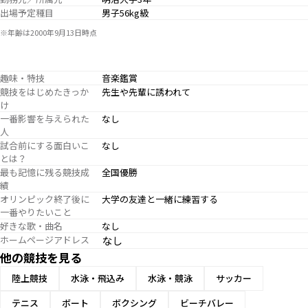
出場予定種目
男子56kg級
※年齢は2000年9月13日時点
趣味・特技
音楽鑑賞
競技をはじめたきっか
先生や先輩に誘われて
け
一番影響を与えられた
なし
人
試合前にする面白いこ
なし
とは？
最も記憶に残る競技成
全国優勝
績
オリンピック終了後に
大学の友達と一緒に練習する
一番やりたいこと
好きな歌・曲名
なし
ホームページアドレス
なし
他の競技を見る
陸上競技
水泳・飛込み
水泳・競泳
サッカー
テニス
ボート
ボクシング
ビーチバレー