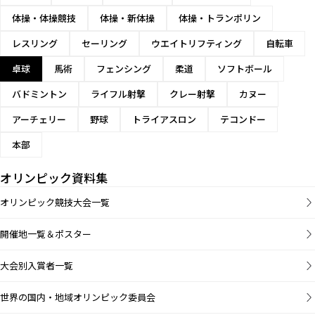
体操・体操競技
体操・新体操
体操・トランポリン
レスリング
セーリング
ウエイトリフティング
自転車
卓球
馬術
フェンシング
柔道
ソフトボール
バドミントン
ライフル射撃
クレー射撃
カヌー
アーチェリー
野球
トライアスロン
テコンドー
本部
オリンピック資料集
オリンピック競技大会一覧
開催地一覧＆ポスター
大会別入賞者一覧
世界の国内・地域オリンピック委員会