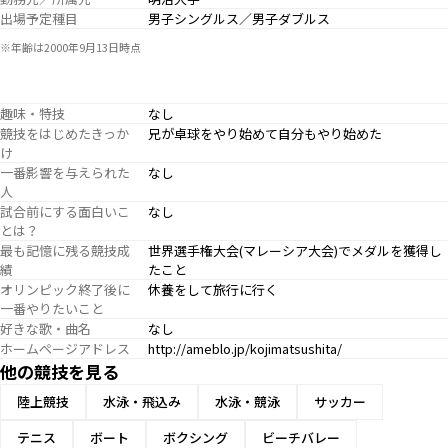
出場予定種目
男子シングルス／男子ダブルス
※年齢は2000年9月13日時点
趣味・特技
なし
競技をはじめたきっか
兄が卓球をやり始めて自分もやり始めた
け
一番影響を与えられた
なし
人
試合前にする面白いこ
なし
とは？
最も記憶に残る競技成
世界選手権大会(マレーシア大会)でメダルを獲得し
績
たこと
オリンピック終了後に
休養をして旅行に行く
一番やりたいこと
好きな歌・曲名
なし
ホームページアドレス
http://ameblo.jp/kojimatsushita/
他の競技を見る
陸上競技
水泳・飛込み
水泳・競泳
サッカー
テニス
ボート
ボクシング
ビーチバレー