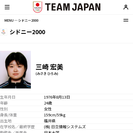
MENU ─ シドニー2000
シドニー2000
三崎 宏美
(みさき ひろみ)
生年月日
1976年8月13日
年齢
24歳
性別
女性
身長/体重
159cm/59kg
出生地
福井県
在学校名／最終学歴
(株) 日立情報システムズ
勤務先／所属先
日本大学