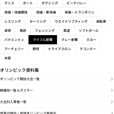
テニス
ボート
ボクシング
ビーチバレー
体操・体操競技
体操・新体操
体操・トランポリン
レスリング
セーリング
ウエイトリフティング
自転車
卓球
馬術
フェンシング
柔道
ソフトボール
バドミントン
ライフル射撃
クレー射撃
カヌー
アーチェリー
野球
トライアスロン
テコンドー
本部
オリンピック資料集
オリンピック競技大会一覧
開催地一覧＆ポスター
大会別入賞者一覧
世界の国内・地域オリンピック委員会