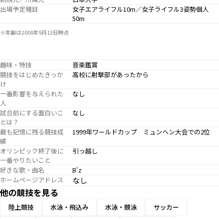
出場予定種目
女子エアライフル10m／女子ライフル3姿勢個人
50m
※年齢は2000年9月13日時点
趣味・特技
音楽鑑賞
競技をはじめたきっか
高校に射撃部があったから
け
一番影響を与えられた
なし
人
試合前にする面白いこ
なし
とは？
最も記憶に残る競技成
1999年ワールドカップ ミュンヘン大会での2位
績
オリンピック終了後に
引っ越し
一番やりたいこと
好きな歌・曲名
B'z
ホームページアドレス
なし
他の競技を見る
陸上競技
水泳・飛込み
水泳・競泳
サッカー