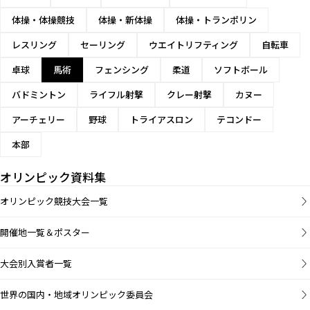
体操・体操競技
体操・新体操
体操・トランポリン
レスリング
セーリング
ウエイトリフティング
自転車
卓球
馬術
フェンシング
柔道
ソフトボール
バドミントン
ライフル射撃
クレー射撃
カヌー
アーチェリー
野球
トライアスロン
テコンドー
本部
オリンピック資料集
オリンピック競技大会一覧
開催地一覧＆ポスター
大会別入賞者一覧
世界の国内・地域オリンピック委員会