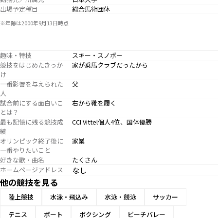
出場予定種目
総合馬術団体
※年齢は2000年9月13日時点
趣味・特技
スキー・スノボー
競技をはじめたきっか
家が乗馬クラブだったから
け
一番影響を与えられた
父
人
試合前にする面白いこ
右から靴を履く
とは？
最も記憶に残る競技成
CCI Vittel個人4位、国体優勝
績
オリンピック終了後に
家業
一番やりたいこと
好きな歌・曲名
たくさん
ホームページアドレス
なし
他の競技を見る
陸上競技
水泳・飛込み
水泳・競泳
サッカー
テニス
ボート
ボクシング
ビーチバレー