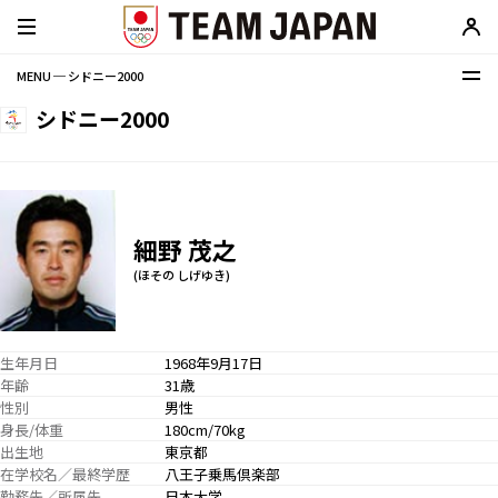
MENU ─ シドニー2000
シドニー2000
細野 茂之
(ほその しげゆき)
生年月日
1968年9月17日
年齢
31歳
性別
男性
身長/体重
180cm/70kg
出生地
東京都
在学校名／最終学歴
八王子乗馬倶楽部
勤務先／所属先
日本大学