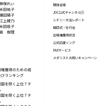
神保れい
競技会場
米田祐子
JOC公式チャンネル
磯田陽子
シドニー大会レポート
江上綾乃
米田容子
結団式・壮行会
巽 樹理
出場権獲得状況
公式応援ソング
FAXサービス
メダリストお祝いキャンペーン
場権獲得のための成
及びランキング
催国を除く上位７チ
ム
催国を除く上位７チ
ム