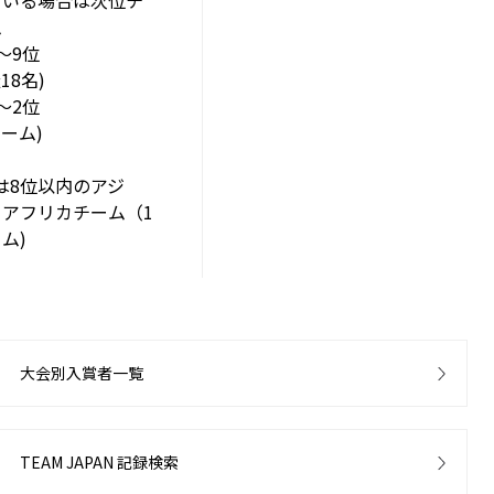
ている場合は次位チ
ム
〜9位
艇18名)
〜2位
チーム)
は8位以内のアジ
・アフリカチーム（1
ム)
大会別入賞者一覧
TEAM JAPAN 記録検索