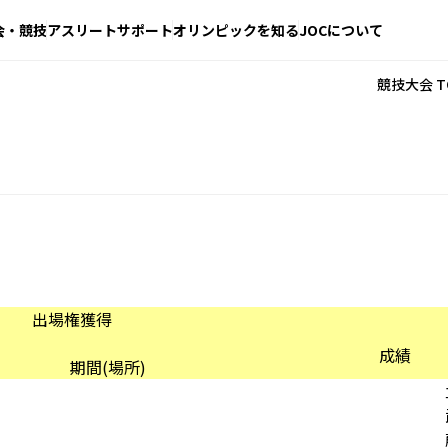
会・競技
アスリートサポート
オリンピックを知る
JOCについて
競技大会 T
出場権獲得
成績
期間(場所)