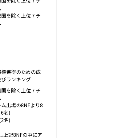
催国を除く上位７チ
ム
催国を除く上位７チ
ム
場権獲得のための成
及びランキング
催国を除く上位７チ
ム
ム出場の8NFより8
16名)
(2名)
し上記8NFの中にア