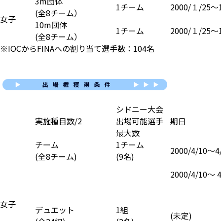
3m団体
1チーム
2000/１/25〜1
(全8チーム）
女子
10m団体
1チーム
2000/１/25〜1
(全8チーム）
※IOCからFINAへの割り当て選手数：104名
シドニー大会
実施種目数/2
出場可能選手
期日
最大数
チーム
1チーム
2000/4/10〜4
(全8チーム)
(9名)
2000/4/10〜 4
女子
デュエット
1組
(未定)