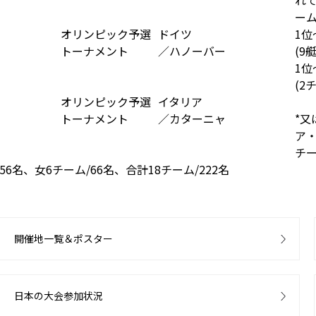
れ
ー
オリンピック予選
ドイツ
1位
トーナメント
／ハノーバー
(9
1位
(2
オリンピック予選
イタリア
トーナメント
／カターニャ
*又
ア
チー
6名、女6チーム/66名、合計18チーム/222名
開催地一覧＆ポスター
日本の大会参加状況