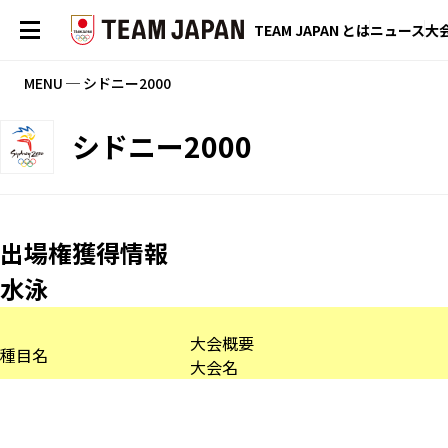
TEAM JAPAN とは
ニュース
大
MENU ─ シドニー2000
シドニー2000
出場権獲得情報
水泳
大会概要
種目名
大会名