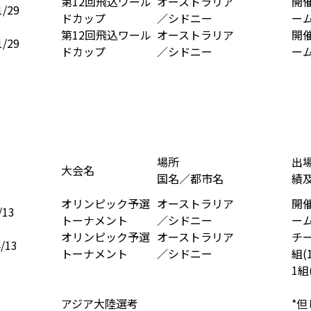
第12回飛込ワール
オーストラリア
開
/29
ドカップ
／シドニー
ー
第12回飛込ワール
オーストラリア
開
/29
ドカップ
／シドニー
ー
場所
出
大会名
国名／都市名
績
オリンピック予選
オーストラリア
開
/13
トーナメント
／シドニー
ー
オリンピック予選
オーストラリア
チー
/13
トーナメント
／シドニー
組(
1組
アジア大陸選考
*但