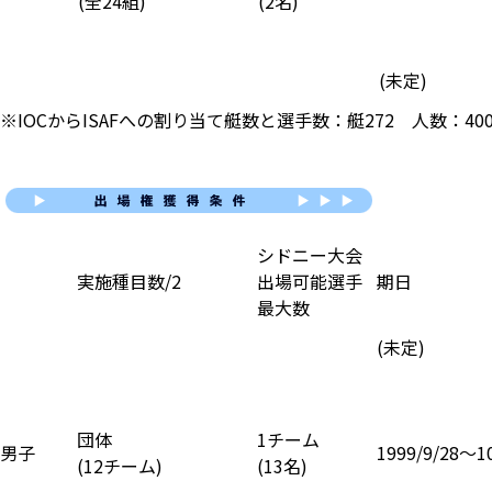
(全24組)
(2名)
(未定)
※IOCからISAFへの割り当て艇数と選手数：艇272 人数：40
シドニー大会
実施種目数/2
出場可能選手
期日
最大数
(未定)
団体
1チーム
男子
1999/9/28〜1
(12チーム)
(13名)