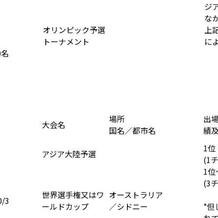
ジ
な
オリンピック予選
上
トーナメント
に
0名
場所
出
大会名
国名／都市名
績
1位
アジア大陸予選
(1
1位
(3
世界選手権又はワ
オーストラリア
0/3
ールドカップ
／シドニー
*