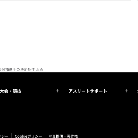
候補選手の決定条件 水泳
大会・競技
アスリートサポート
リシー
Cookieポリシー
写真提供・著作権