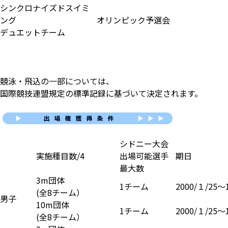
シンクロナイズドスイミ
ング
オリンピック予選会
デュエットチーム
競泳・飛込の一部については、
国際競技連盟規定の標準記録に基づいて決定されます。
シドニー大会
実施種目数/4
出場可能選手
期日
最大数
3m団体
1チーム
2000/１/25〜1
(全8チーム）
男子
10m団体
1チーム
2000/１/25〜1
(全8チーム）