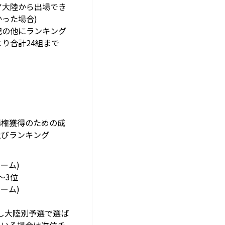
ア大陸から出場でき
かった場合)
記の他にランキング
より合計24組まで
場権獲得のための成
及びランキング
チーム)
〜3位
チーム)
但し大陸別予選で選ば