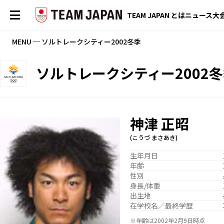
TEAM JAPAN とは
ニュース
大
MENU ─ ソルトレークシティー2002冬季
ソルトレークシティー2002
神津 正昭
(こうづ まさあき)
生年月日
年齢
性別
身長/体重
出生地
在学校名／最終学歴
※年齢は2002年2月9日時点