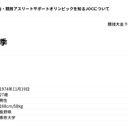
会・競技
アスリートサポート
オリンピックを知る
JOCについて
競技大会 T
冬季
1974年11月19日
27歳
男性
168cm/58kg
長野県
専修大学