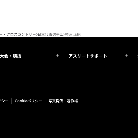
ー・クロスカントリー
日本代表選手団
神津 正昭
大会・競技
アスリートサポート
リシー
Cookieポリシー
写真提供・著作権