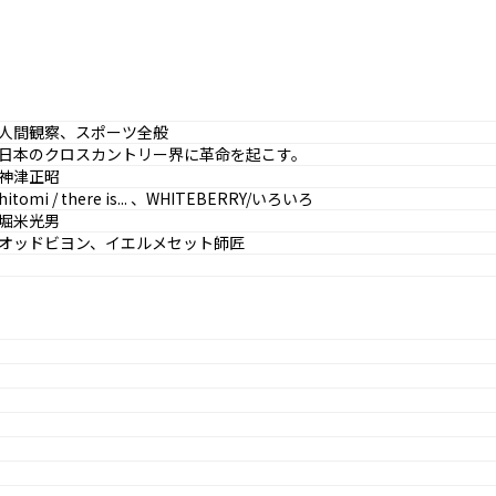
人間観察、スポーツ全般
日本のクロスカントリー界に革命を起こす。
神津正昭
hitomi / there is... 、WHITEBERRY/いろいろ
堀米光男
オッドビヨン、イエルメセット師匠