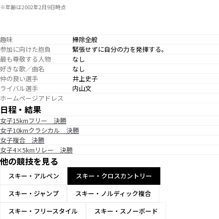
※年齢は2002年2月9日時点
趣味
掃除全般
参加に向けた抱負
緊張せずに自分の力を発揮する。
最も尊敬する人物
なし
好きな歌／曲名
なし
仲の良い選手
井上史子
ライバル選手
内山文
ホームページアドレス
日程・結果
女子15kmフリー 決勝
女子10kmクラシカル 決勝
女子複合 決勝
女子4×5kmリレー 決勝
他の競技を見る
スキー・アルペン
スキー・クロスカントリー
スキー・ジャンプ
スキー・ノルディック複合
スキー・フリースタイル
スキー・スノーボード