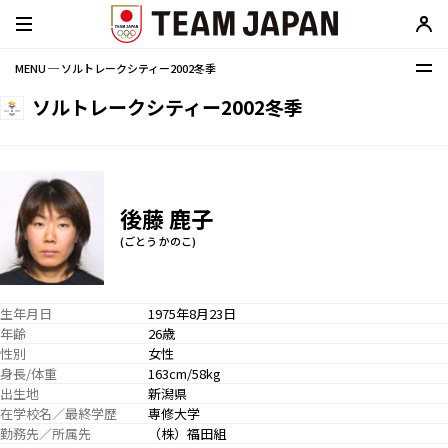
MENU ─ ソルトレークシティー2002冬季
ソルトレークシティー2002冬季
後藤 鹿子
(ごとう かのこ)
生年月日
1975年8月23日
年齢
26歳
性別
女性
身長/体重
163cm/58kg
出生地
新潟県
在学校名／最終学歴
専修大学
勤務先／所属先
（株）福田組