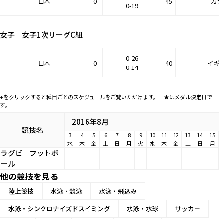
日本
0
45
カ
0-19
女子 女子1次リーグC組
0-26
日本
0
40
イ
0-14
+をクリックすると種目ごとのスケジュールをご覧いただけます。 ★はメダル決定日で
す。
2016年8月
競技名
3
4
5
6
7
8
9
10
11
12
13
14
15
水
木
金
土
日
月
火
水
木
金
土
日
月
ラグビーフットボ
ール
他の競技を見る
陸上競技
水泳・競泳
水泳・飛込み
水泳・シンクロナイズドスイミング
水泳・水球
サッカー