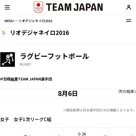
MENU ─ リオデジャネイロ2016
リオデジャネイロ2016
ラグビーフットボール
RUGBY
OP
日程
結果
TEAM JAPAN選手団
次の結果
8月6日
※競技結果は日本選手団のみの情報となります。
女子 女子1次リーグC組
0-26