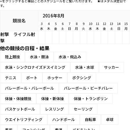
+をクリックすると種目ごとのスケジュールをご覧いただけます。 ★はメダル決定日で
す。
2016年8月
競技名
3
4
5
6
7
8
9
10
11
12
13
14
15
水
木
金
土
日
月
火
水
木
金
土
日
月
射撃
ライフル射
撃
他の競技の日程・結果
陸上競技
水泳・競泳
水泳・飛込み
水泳・シンクロナイズドスイミング
水泳・水球
サッカー
テニス
ボート
ホッケー
ボクシング
バレーボール・バレーボール
バレーボール・ビーチバレー
体操・体操競技
体操・新体操
体操・トランポリン
バスケットボール
レスリング
セーリング
ウエイトリフティング
ハンドボール
自転車
卓球
馬術
フェンシング
柔道
バドミントン