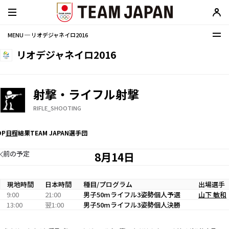
MENU ─ リオデジャネイロ2016
リオデジャネイロ2016
射撃・ライフル射撃
RIFLE_SHOOTING
OP
日程
結果
TEAM JAPAN選手団
前の予定
8月14日
現地時間
日本時間
種目/プログラム
出場選手
9:00
21:00
男子50mライフル3姿勢個人予選
山下 敏和
13:00
翌1:00
男子50mライフル3姿勢個人決勝