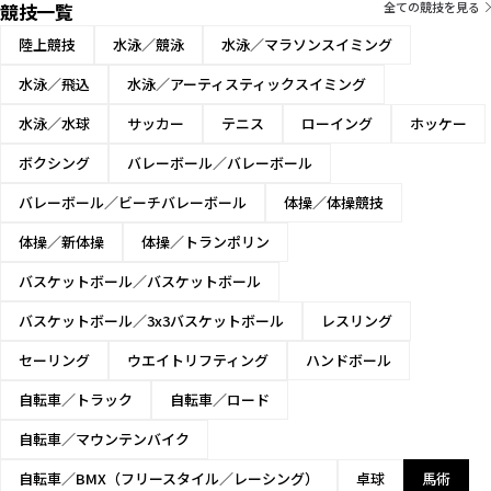
競技一覧
全ての競技を見る
総合⾺術団体
陸上競技
水泳／競泳
水泳／マラソンスイミング
水泳／飛込
水泳／アーティスティックスイミング
水泳／水球
サッカー
テニス
ローイング
ホッケー
ボクシング
バレーボール／バレーボール
バレーボール／ビーチバレーボール
体操／体操競技
体操／新体操
体操／トランポリン
バスケットボール／バスケットボール
バスケットボール／3x3バスケットボール
レスリング
セーリング
ウエイトリフティング
ハンドボール
自転車／トラック
自転車／ロード
自転車／マウンテンバイク
自転車／BMX（フリースタイル／レーシング）
卓球
馬術