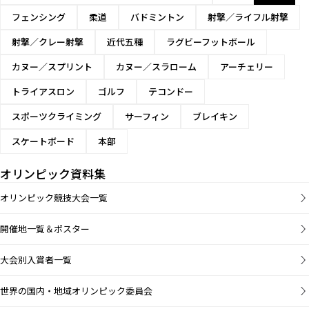
フェンシング
柔道
バドミントン
射撃／ライフル射撃
射撃／クレー射撃
近代五種
ラグビーフットボール
カヌー／スプリント
カヌー／スラローム
アーチェリー
トライアスロン
ゴルフ
テコンドー
スポーツクライミング
サーフィン
ブレイキン
スケートボード
本部
オリンピック資料集
オリンピック競技大会一覧
開催地一覧＆ポスター
大会別入賞者一覧
世界の国内・地域オリンピック委員会