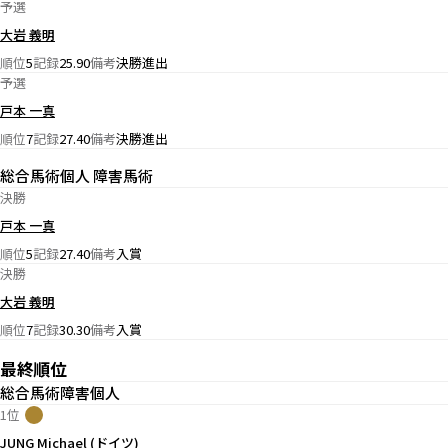
予選
大岩 義明
順位
5
記録
25.90
備考
決勝進出
予選
戸本 一真
順位
7
記録
27.40
備考
決勝進出
総合馬術個人 障害馬術
決勝
戸本 一真
順位
5
記録
27.40
備考
入賞
決勝
大岩 義明
順位
7
記録
30.30
備考
入賞
最終順位
総合馬術障害個人
1位
JUNG Michael (ドイツ)