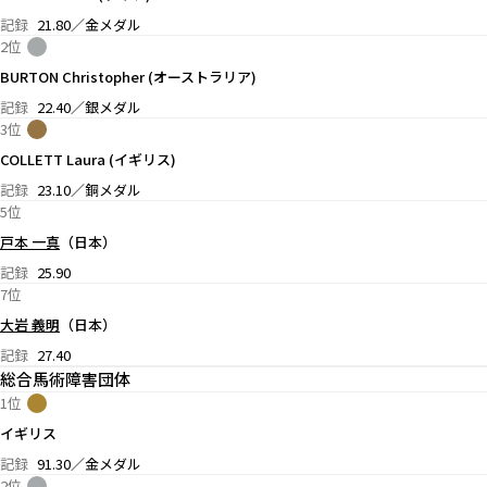
記録
21.80／金メダル
2位
BURTON Christopher (オーストラリア)
記録
22.40／銀メダル
3位
COLLETT Laura (イギリス)
記録
23.10／銅メダル
5位
戸本 一真
（日本）
記録
25.90
7位
大岩 義明
（日本）
記録
27.40
総合馬術障害団体
1位
イギリス
記録
91.30／金メダル
2位