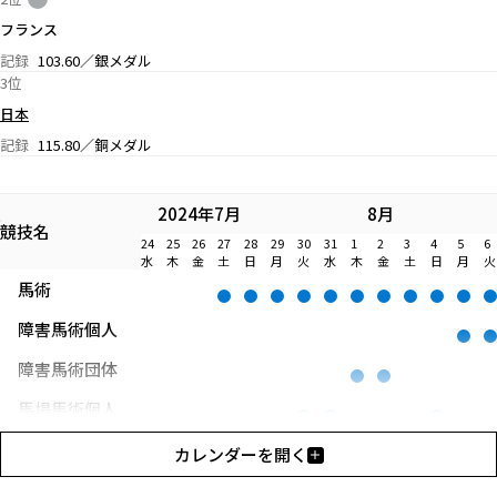
フランス
記録
103.60／銀メダル
3位
日本
記録
115.80／銅メダル
2024年7月
8月
競技名
24
25
26
27
28
29
30
31
1
2
3
4
5
6
水
木
金
土
日
月
火
水
木
金
土
日
月
火
馬術
障害馬術個人
障害馬術団体
馬場馬術個人
馬場馬術団体
カレンダーを開く
総合馬術個人