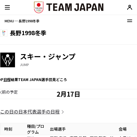
MENU ─ 長野1998冬季
長野1998冬季
スキー・ジャンプ
JUMP
OP
日程
結果
TEAM JAPAN選手団
見どころ
前の予定
2月17日
この日の日本代表選手の日程
種目/プロ
時刻
出場選手
会場
グラム