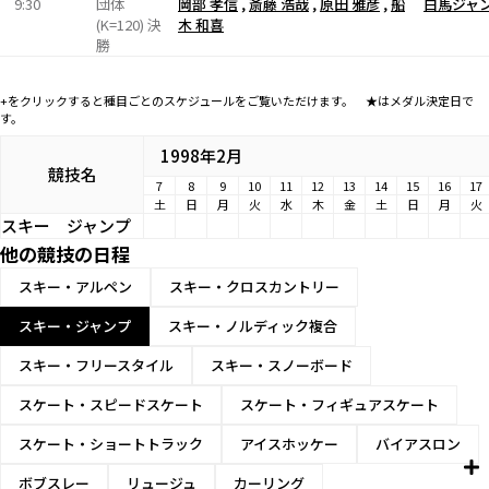
9:30
団体
岡部 孝信
,
斎藤 浩哉
,
原田 雅彦
,
船
白馬ジャ
(K=120) 決
木 和喜
勝
+をクリックすると種目ごとのスケジュールをご覧いただけます。 ★はメダル決定日で
す。
1998年2月
競技名
7
8
9
10
11
12
13
14
15
16
17
土
日
月
火
水
木
金
土
日
月
火
スキー
ジャンプ
他の競技の日程
スキー・アルペン
スキー・クロスカントリー
スキー・ジャンプ
スキー・ノルディック複合
スキー・フリースタイル
スキー・スノーボード
スケート・スピードスケート
スケート・フィギュアスケート
スケート・ショートトラック
アイスホッケー
バイアスロン
ボブスレー
リュージュ
カーリング