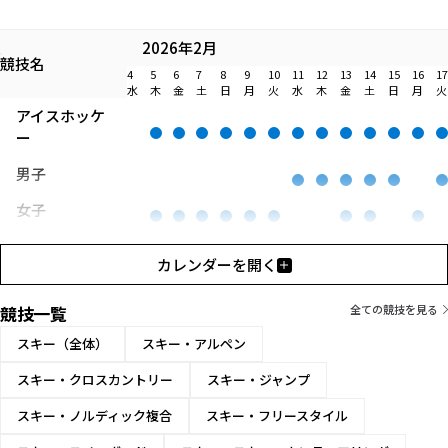
2026年2月
競技名
4
5
6
7
8
9
10
11
12
13
14
15
16
17
水
木
金
土
日
月
火
水
木
金
土
日
月
火
アイスホッケ
ー
男子
女子
カレンダーを開く
競技一覧
全ての競技を見る
スキー（全体）
スキー・アルペン
スキー・クロスカントリー
スキー・ジャンプ
スキー・ノルディック複合
スキー・フリースタイル