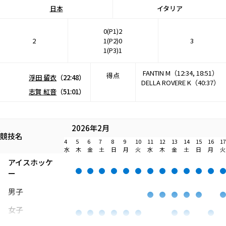
日本
イタリア
0(P1)2
2
1(P2)0
3
1(P3)1
FANTIN M（12:34, 18:51）
得点
浮田 留衣
（22:48）
DELLA ROVERE K（40:37）
志賀 紅音
（51:01）
2026年2月
競技名
4
5
6
7
8
9
10
11
12
13
14
15
16
17
水
木
金
土
日
月
火
水
木
金
土
日
月
火
アイスホッケ
ー
男子
女子