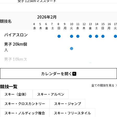
女子 12.5kmマススタート
2026年2月
競技名
4
5
6
7
8
9
10
11
12
13
14
15
16
17
水
木
金
土
日
月
火
水
木
金
土
日
月
火
バイアスロン
男子 20km個
人
男子 10kmス
プリント
カレンダーを開く
男子 12.5km
パシュート
競技一覧
全ての競技を見る
男子 15kmマ
スキー（全体）
スキー・アルペン
ススタート
スキー・クロスカントリー
スキー・ジャンプ
男子 4 x
7.5kmリレー
スキー・ノルディック複合
スキー・フリースタイル