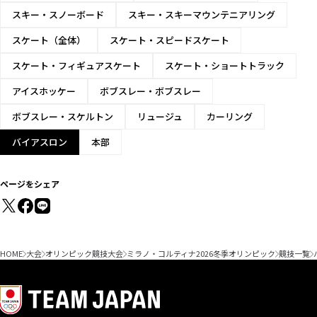
女子 15km個
スキー・スノーボード
スキー・スキーマウンテニアリング
人
スケート（全体）
スケート・スピードスケート
女子 7.5kmス
プリント
スケート・フィギュアスケート
スケート・ショートトラック
女子 10kmパ
アイスホッケー
ボブスレー・ボブスレー
シュート
ボブスレー・スケルトン
リュージュ
カーリング
女子 12.5km
バイアスロン
本部
マススタート
女子 4 x 6km
ページをシェア
リレー
混合 4 x 6km
リレー (男子
+女子)
HOME
大会
オリンピック競技大会
ミラノ・コルティナ2026冬季オリンピック
競技一覧