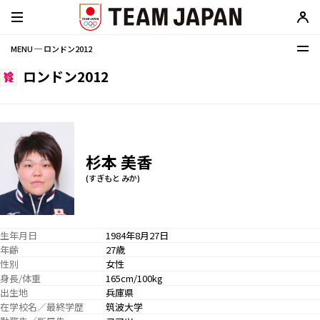
MENU ─ ロンドン2012
ロンドン2012
杉本 美香
(すぎもと みか)
生年月日
1984年8月27日
年齢
27歳
性別
女性
身長/体重
165cm/100kg
出生地
兵庫県
在学校名／最終学歴
筑波大学