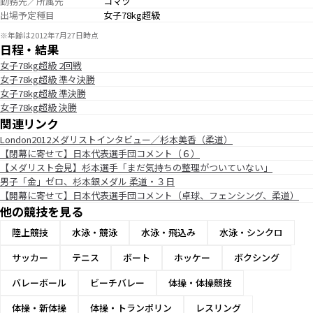
勤務先／所属先
コマツ
出場予定種目
女子78kg超級
※年齢は2012年7月27日時点
日程・結果
女子78kg超級 2回戦
女子78kg超級 準々決勝
女子78kg超級 準決勝
女子78kg超級 決勝
関連リンク
London2012メダリストインタビュー／杉本美香（柔道）
【閉幕に寄せて】日本代表選手団コメント（６）
【メダリスト会見】杉本選手「まだ気持ちの整理がついていない」
男子「金」ゼロ、杉本銀メダル 柔道・３日
【開幕に寄せて】日本代表選手団コメント（卓球、フェンシング、柔道）
他の競技を見る
陸上競技
水泳・競泳
水泳・飛込み
水泳・シンクロ
サッカー
テニス
ボート
ホッケー
ボクシング
バレーボール
ビーチバレー
体操・体操競技
体操・新体操
体操・トランポリン
レスリング