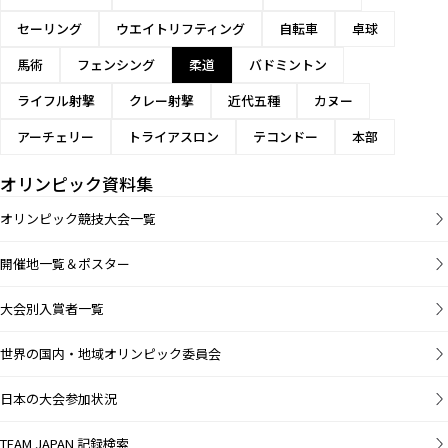
セーリング
ウエイトリフティング
自転車
卓球
馬術
フェンシング
柔道
バドミントン
ライフル射撃
クレー射撃
近代五種
カヌー
アーチェリー
トライアスロン
テコンドー
本部
オリンピック資料集
オリンピック競技大会一覧
開催地一覧＆ポスター
大会別入賞者一覧
世界の国内・地域オリンピック委員会
日本の大会参加状況
TEAM JAPAN 記録検索