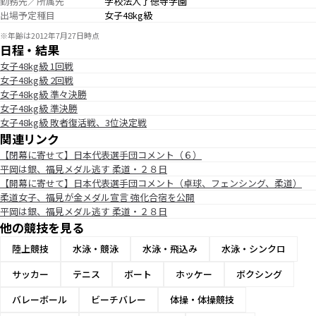
勤務先／所属先
学校法人了徳寺学園
出場予定種目
女子48kg級
※年齢は2012年7月27日時点
日程・結果
女子48kg級 1回戦
女子48kg級 2回戦
女子48kg級 準々決勝
女子48kg級 準決勝
女子48kg級 敗者復活戦、3位決定戦
関連リンク
【閉幕に寄せて】日本代表選手団コメント（６）
平岡は銀、福見メダル逃す 柔道・２８日
【開幕に寄せて】日本代表選手団コメント（卓球、フェンシング、柔道）
柔道女子、福見が金メダル宣言 強化合宿を公開
平岡は銀、福見メダル逃す 柔道・２８日
他の競技を見る
陸上競技
水泳・競泳
水泳・飛込み
水泳・シンクロ
サッカー
テニス
ボート
ホッケー
ボクシング
バレーボール
ビーチバレー
体操・体操競技