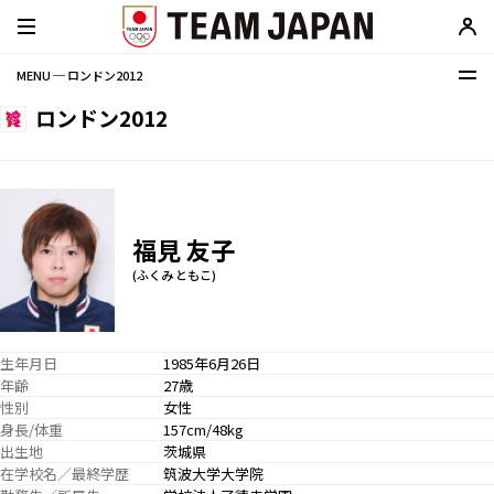
MENU ─ ロンドン2012
ロンドン2012
福見 友子
(ふくみ ともこ)
生年月日
1985年6月26日
年齢
27歳
性別
女性
身長/体重
157cm/48kg
出生地
茨城県
在学校名／最終学歴
筑波大学大学院