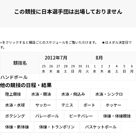
この競技に日本選手団は出場しておりません
+をクリックすると種目ごとのスケジュールをご覧いただけます。 ★はメダル決定日で
す。
2012年7月
8月
競技名
25
26
27
28
29
30
31
1
2
3
4
5
6
水
木
金
土
日
月
火
水
木
金
土
日
月
ハンドボール
他の競技の日程・結果
陸上競技
水泳・競泳
水泳・飛込み
水泳・シンクロ
水泳・水球
サッカー
テニス
ボート
ホッケー
ボクシング
バレーボール
ビーチバレー
体操・体操競技
体操・新体操
体操・トランポリン
バスケットボール