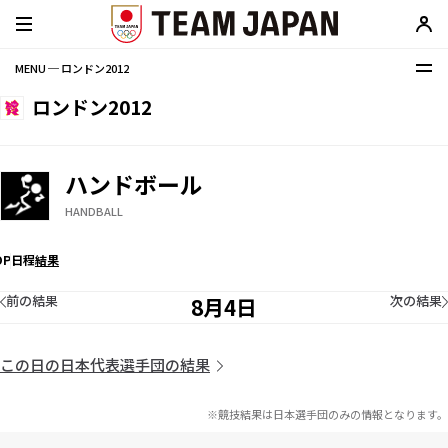
MENU ─ ロンドン2012
ロンドン2012
ハンドボール
HANDBALL
OP
日程
結果
前の結果
次の結果
8月4日
この日の日本代表選手団の結果
※競技結果は日本選手団のみの情報となります。