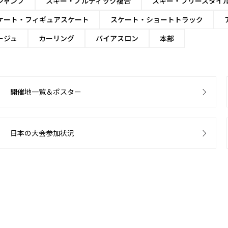
ジャンプ
スキー・ノルディック複合
スキー・フリースタイ
ケート・フィギュアスケート
スケート・ショートトラック
ージュ
カーリング
バイアスロン
本部
開催地一覧＆ポスター
日本の大会参加状況
8
9
10
11
12
13
14
15
16
17