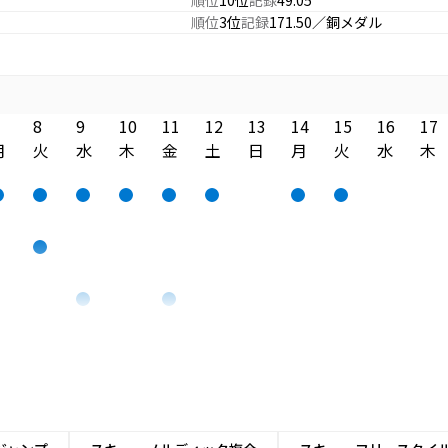
順位
10位
記録
49.05
順位
3位
記録
171.50／銅メダル
8
9
10
11
12
13
14
15
16
17
月
火
水
木
金
土
日
月
火
水
木