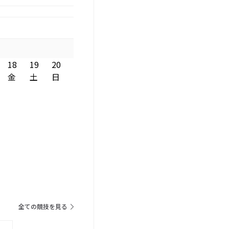
18
19
20
金
土
日
全ての競技を見る