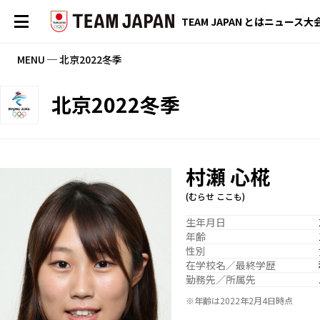
TEAM JAPAN とは
ニュース
大
MENU ─ 北京2022冬季
北京2022冬季
村瀬 心椛
(むらせ ここも)
生年月日
年齢
性別
在学校名／最終学歴
勤務先／所属先
※年齢は2022年2月4日時点