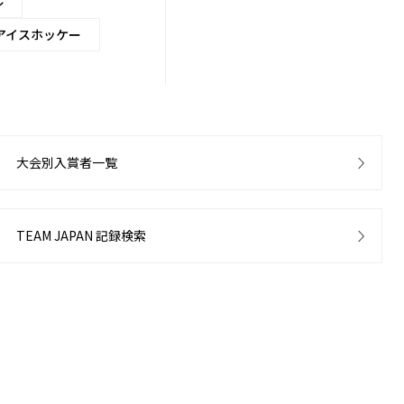
ル
アイスホッケー
大会別入賞者一覧
TEAM JAPAN 記録検索
18
19
20