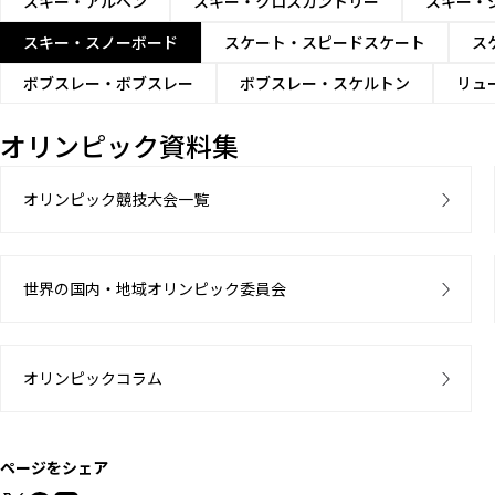
男子ビッグエア
スキー・アルペン
スキー・クロスカントリー
スキー・
スキー・スノーボード
スケート・スピードスケート
ス
女子パラレル大回転
ボブスレー・ボブスレー
ボブスレー・スケルトン
リュ
女子ハーフパイプ
オリンピック資料集
女子スノーボードクロス
オリンピック競技大会一覧
女子スロープスタイル
女子ビッグエア
世界の国内・地域オリンピック委員会
2
3
4
5
6
7
スノーボードクロス混合団
オリンピックコラム
体
ページをシェア