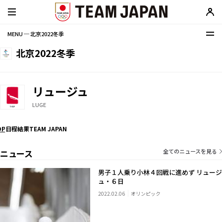
MENU ─ 北京2022冬季
北京2022冬季
リュージュ
LUGE
OP
日程
結果
TEAM JAPAN
ニュース
全てのニュースを見る
男子１人乗り小林４回戦に進めず リュージ
ュ・６日
2022.02.06
オリンピック