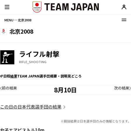
MENU ─ 北京2008
北京2008
ライフル射撃
RIFLE_SHOOTING
OP
日程
結果
TEAM JAPAN選手団
概要・説明
見どころ
前の結果
次の結果
8月10日
この日の日本代表選手団の結果
※競技結果は日本選手団のみの情報となります。
女子エアピストル10m