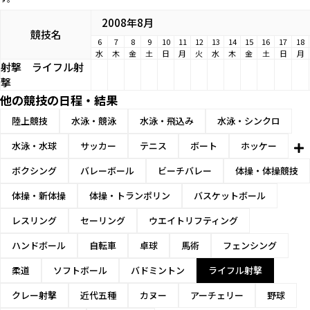
2008年8月
競技名
6
7
8
9
10
11
12
13
14
15
16
17
18
水
木
金
土
日
月
火
水
木
金
土
日
月
射撃
ライフル射
撃
他の競技の日程・結果
陸上競技
水泳・競泳
水泳・飛込み
水泳・シンクロ
水泳・水球
サッカー
テニス
ボート
ホッケー
ボクシング
バレーボール
ビーチバレー
体操・体操競技
体操・新体操
体操・トランポリン
バスケットボール
レスリング
セーリング
ウエイトリフティング
ハンドボール
自転車
卓球
馬術
フェンシング
柔道
ソフトボール
バドミントン
ライフル射撃
クレー射撃
近代五種
カヌー
アーチェリー
野球