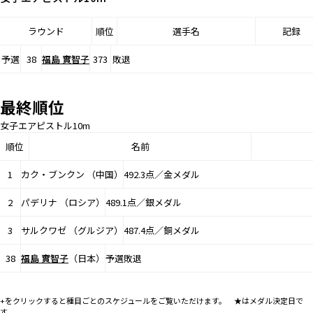
ラウンド
順位
選手名
記録
予選
38
福島 實智子
373
敗退
最終順位
女子エアピストル10m
順位
名前
1
カク・ブンクン （中国）
492.3点／金メダル
2
パデリナ （ロシア）
489.1点／銀メダル
3
サルクワゼ （グルジア）
487.4点／銅メダル
38
福島 實智子
（日本）
予選敗退
+をクリックすると種目ごとのスケジュールをご覧いただけます。 ★はメダル決定日で
す。