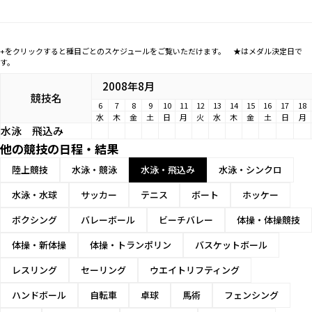
+をクリックすると種目ごとのスケジュールをご覧いただけます。 ★はメダル決定日で
す。
2008年8月
競技名
6
7
8
9
10
11
12
13
14
15
16
17
18
水
木
金
土
日
月
火
水
木
金
土
日
月
水泳
飛込み
他の競技の日程・結果
陸上競技
水泳・競泳
水泳・飛込み
水泳・シンクロ
水泳・水球
サッカー
テニス
ボート
ホッケー
ボクシング
バレーボール
ビーチバレー
体操・体操競技
体操・新体操
体操・トランポリン
バスケットボール
レスリング
セーリング
ウエイトリフティング
ハンドボール
自転車
卓球
馬術
フェンシング