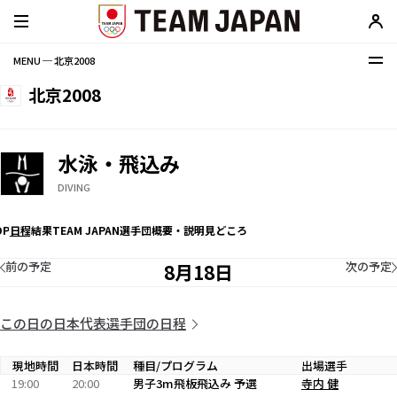
MENU ─ 北京2008
北京2008
水泳・飛込み
DIVING
OP
日程
結果
TEAM JAPAN選手団
概要・説明
見どころ
前の予定
次の予定
8月18日
この日の日本代表選手団の日程
現地時間
日本時間
種目/プログラム
出場選手
19:00
20:00
男子3m飛板飛込み 予選
寺内 健