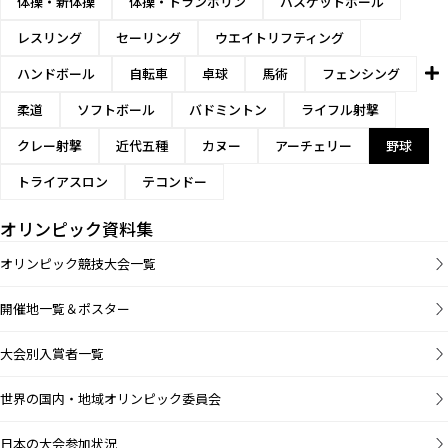
体操・新体操
体操・トランポリン
バスケットボール
レスリング
セーリング
ウエイトリフティング
ハンドボール
自転車
卓球
馬術
フェンシング
柔道
ソフトボール
バドミントン
ライフル射撃
クレー射撃
近代五種
カヌー
アーチェリー
野球
トライアスロン
テコンドー
オリンピック資料集
オリンピック競技大会一覧
開催地一覧＆ポスター
大会別入賞者一覧
世界の国内・地域オリンピック委員会
日本の大会参加状況