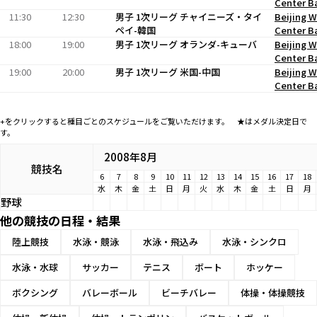
Center Ba
11:30
12:30
男子 1次リーグ チャイニーズ・タイ
Beijing 
ペイ-韓国
Center Ba
18:00
19:00
男子 1次リーグ オランダ-キューバ
Beijing 
Center Ba
19:00
20:00
男子 1次リーグ 米国-中国
Beijing 
Center Ba
+をクリックすると種目ごとのスケジュールをご覧いただけます。 ★はメダル決定日で
す。
2008年8月
競技名
6
7
8
9
10
11
12
13
14
15
16
17
18
水
木
金
土
日
月
火
水
木
金
土
日
月
野球
他の競技の日程・結果
陸上競技
水泳・競泳
水泳・飛込み
水泳・シンクロ
水泳・水球
サッカー
テニス
ボート
ホッケー
ボクシング
バレーボール
ビーチバレー
体操・体操競技