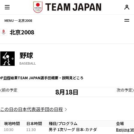
MENU ─ 北京2008
北京2008
野球
BASEBALL
OP
日程
結果
TEAM JAPAN選手団
概要・説明
見どころ
前の予定
次の予定
8月18日
この日の日本代表選手団の日程
現地時間
日本時間
種目/プログラム
会場
10:30
11:30
男子 1次リーグ 日本-カナダ
Beijing 