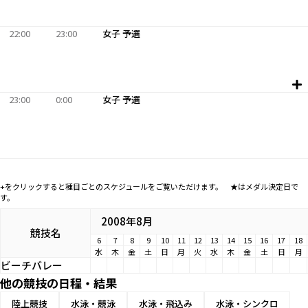
22:00
23:00
女子 予選
23:00
0:00
女子 予選
+をクリックすると種目ごとのスケジュールをご覧いただけます。 ★はメダル決定日で
す。
2008年8月
競技名
6
7
8
9
10
11
12
13
14
15
16
17
18
水
木
金
土
日
月
火
水
木
金
土
日
月
ビーチバレー
他の競技の日程・結果
陸上競技
水泳・競泳
水泳・飛込み
水泳・シンクロ