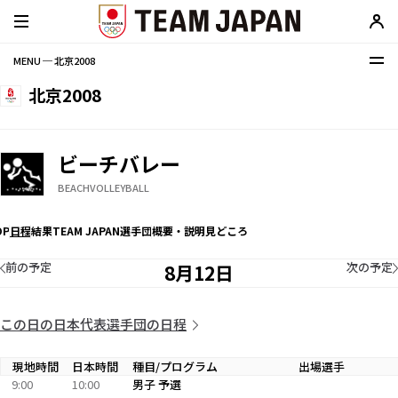
MENU ─ 北京2008
北京2008
ビーチバレー
BEACHVOLLEYBALL
OP
日程
結果
TEAM JAPAN選手団
概要・説明
見どころ
前の予定
次の予定
8月12日
この日の日本代表選手団の日程
現地時間
日本時間
種目/プログラム
出場選手
9:00
10:00
男子 予選