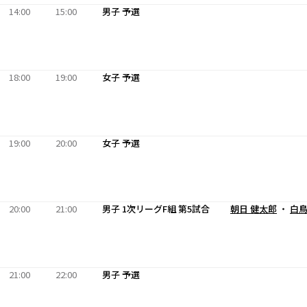
14:00
15:00
男子 予選
18:00
19:00
女子 予選
19:00
20:00
女子 予選
20:00
21:00
男子 1次リーグF組 第5試合
朝日 健太郎
・
白鳥
21:00
22:00
男子 予選