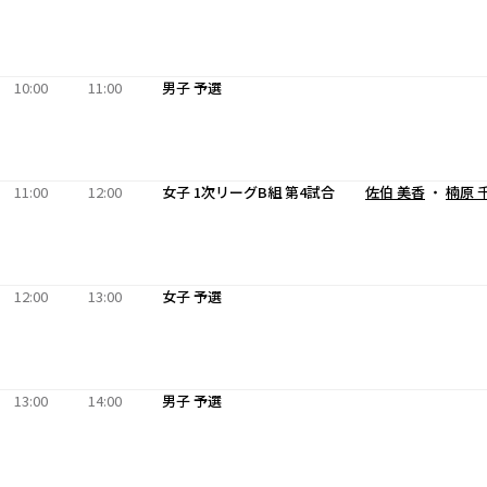
10:00
11:00
男子 予選
11:00
12:00
女子 1次リーグB組 第4試合
佐伯 美香
・
楠原 
12:00
13:00
女子 予選
13:00
14:00
男子 予選