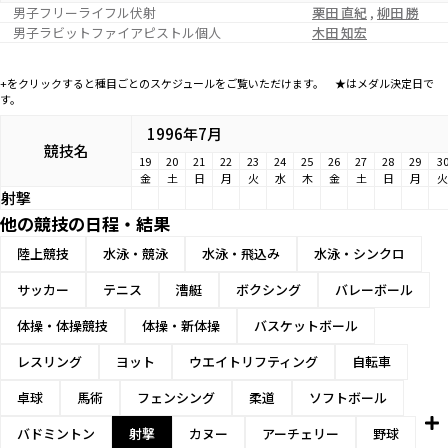
男子フリーライフル伏射
栗田 直紀
,
柳田 勝
男子ラビットファイアピストル個人
木田 知宏
+をクリックすると種目ごとのスケジュールをご覧いただけます。 ★はメダル決定日で
す。
1996年7月
競技名
19
20
21
22
23
24
25
26
27
28
29
3
金
土
日
月
火
水
木
金
土
日
月
火
射撃
他の競技の日程・結果
陸上競技
水泳・競泳
水泳・飛込み
水泳・シンクロ
サッカー
テニス
漕艇
ボクシング
バレーボール
体操・体操競技
体操・新体操
バスケットボール
レスリング
ヨット
ウエイトリフティング
自転車
卓球
馬術
フェンシング
柔道
ソフトボール
バドミントン
射撃
カヌー
アーチェリー
野球