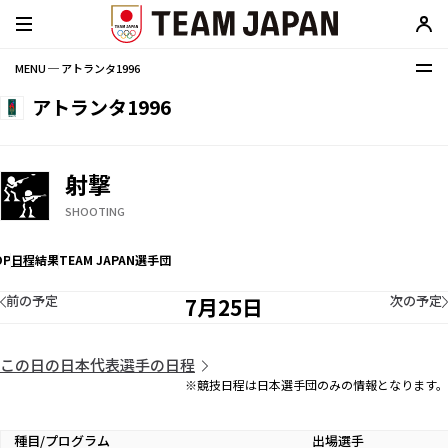
MENU ─ アトランタ1996
アトランタ1996
射撃
SHOOTING
OP
日程
結果
TEAM JAPAN選手団
前の予定
次の予定
7月25日
この日の日本代表選手の日程
※競技日程は日本選手団のみの情報となります。
種目/プログラム
出場選手