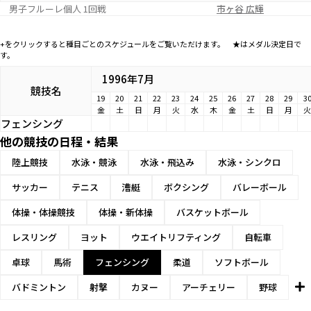
男子フルーレ個人 1回戦
市ヶ谷 広輝
+をクリックすると種目ごとのスケジュールをご覧いただけます。 ★はメダル決定日で
す。
1996年7月
競技名
19
20
21
22
23
24
25
26
27
28
29
3
金
土
日
月
火
水
木
金
土
日
月
火
フェンシング
他の競技の日程・結果
陸上競技
水泳・競泳
水泳・飛込み
水泳・シンクロ
サッカー
テニス
漕艇
ボクシング
バレーボール
体操・体操競技
体操・新体操
バスケットボール
レスリング
ヨット
ウエイトリフティング
自転車
卓球
馬術
フェンシング
柔道
ソフトボール
バドミントン
射撃
カヌー
アーチェリー
野球