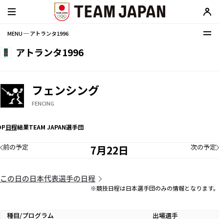
MENU ─ アトランタ1996
アトランタ1996
フェンシング
FENCING
OP
日程
結果
TEAM JAPAN選手団
前の予定
次の予定
7月22日
この日の日本代表選手の日程
※競技日程は日本選手団のみの情報となります。
種目/プログラム
出場選手