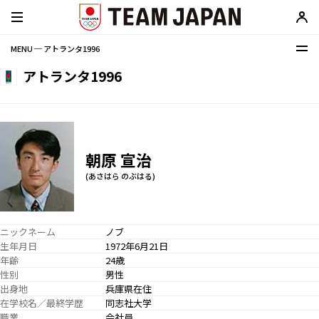
MENU ─ アトランタ1996
アトランタ1996
朝原 宣治
(あさはら のぶはる)
ニックネーム
ノブ
生年月日
1972年6月21日
年齢
24歳
性別
男性
出身地
兵庫県在住
在学校名／最終学歴
同志社大学
職業
会社員