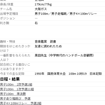
身長/体重
179cm/77kg
チーム名
大阪ガス
出場予定種目
男子100m／男子走幅跳／男子4×100mリレー
ポジション
―
利き腕
右
趣味・特技
音楽鑑賞 読書
競技をはじめたきっか
友達に誘われたため
けは？
一番影響を与えられた
黒田先生（中学時代のハンドボール部顧問）
人は？
試合前にする面白いこ
とはありますか？
今までの主な記録
1993年 国民体育大会 100m 10秒19 日本記録
日程・結果
男子100m 2次予選1組
男子100m 1次予選11組
男子100m 準決勝
男子走り幅跳び 予選
男子4×100mリレー 予選2組