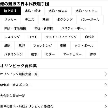
他の競技の日本代表選手団
陸上競技
水泳・競泳
水泳・飛込み
水泳・シンクロ
サッカー
テニス
漕艇
ボクシング
バレーボール
体操・体操競技
体操・新体操
バスケットボール
レスリング
ヨット
ウエイトリフティング
自転車
卓球
馬術
フェンシング
柔道
ソフトボール
バドミントン
射撃
カヌー
アーチェリー
野球
オリンピック資料集
オリンピック競技大会一覧
開催地一覧＆ポスター
大会別入賞者一覧
世界の国内・地域オリンピック委員会