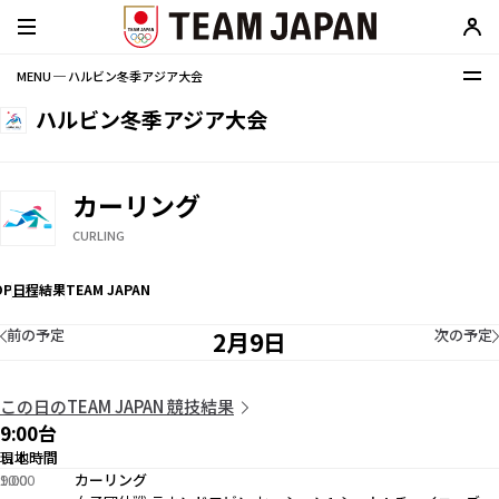
MENU ─ ハルビン冬季アジア大会
ハルビン冬季アジア大会
カーリング
CURLING
OP
日程
結果
TEAM JAPAN
前の予定
次の予定
2月9日
この日のTEAM JAPAN 競技結果
9:00台
現地時間
日本時間
9:00
10:00
カーリング