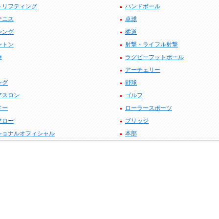
トリフティング
ハンドボール
テニス
卓球
シング
柔道
ントン
射撃・ライフル射撃
種
ラグビーフットボール
アーチェリー
ング
野球
アスロン
ゴルフ
ドー
ローラースポーツ
クロー
ブリッジ
ショナルオフィシャル
本部