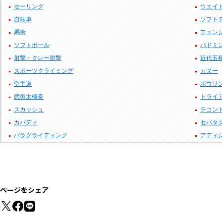
セーリング
ウエイ
自転車
ソフト
馬術
フェン
ソフトボール
バドミ
射撃・クレー射撃
近代五
スポーツクライミング
カヌー
空手道
ボウリ
武術太極拳
トライ
スカッシュ
テコン
カバディ
セパタ
パラグライディング
アディ
ページをシェア