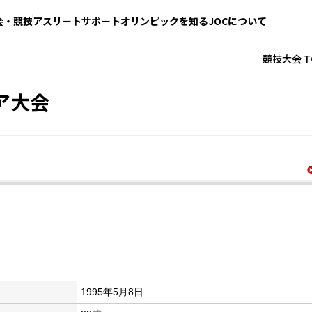
会・競技
アスリートサポート
オリンピックを知る
JOCについて
競技大会 T
ア大会
1995年5月8日