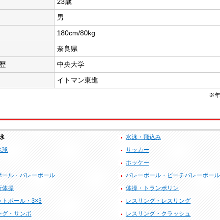
23歳
男
180cm/80kg
奈良県
歴
中央大学
イトマン東進
※年
泳
水泳・飛込み
水球
サッカー
ホッケー
ボール・バレーボール
バレーボール・ビーチバレーボール
新体操
体操・トランポリン
トボール・3×3
レスリング・レスリング
ング・サンボ
レスリング・クラッシュ