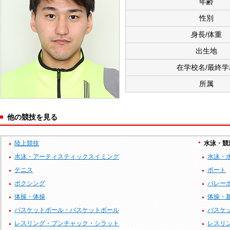
年齢
性別
身長/体重
出生地
在学校名/最終学
所属
他の競技を見る
陸上競技
水泳・競
水泳・アーティスティックスイミング
水泳・
テニス
ボート
ボクシング
バレー
体操・体操
体操・
バスケットボール・バスケットボール
バスケッ
レスリング・プンチャック・シラット
レスリ