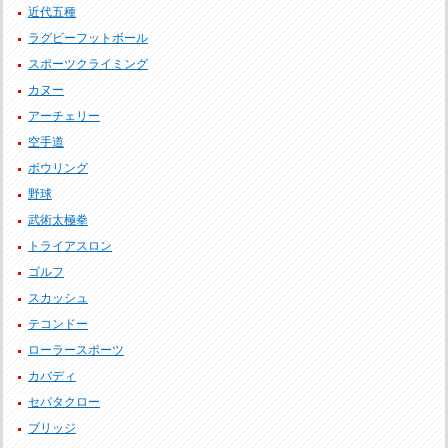
近代五種
ラグビーフットボール
スポーツクライミング
カヌー
アーチェリー
空手道
ボウリング
野球
武術太極拳
トライアスロン
ゴルフ
スカッシュ
テコンドー
ローラースポーツ
カバディ
セパタクロー
ブリッジ