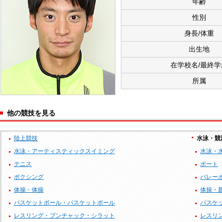
年齢
性別
身長/体重
出生地
在学校名/最終学
所属
他の競技を見る
陸上競技
水泳・競
水泳・アーティスティックスイミング
水泳・
テニス
ボート
ボクシング
バレー
体操・体操
体操・
バスケットボール・バスケットボール
バスケッ
レスリング・プンチャック・シラット
レスリ