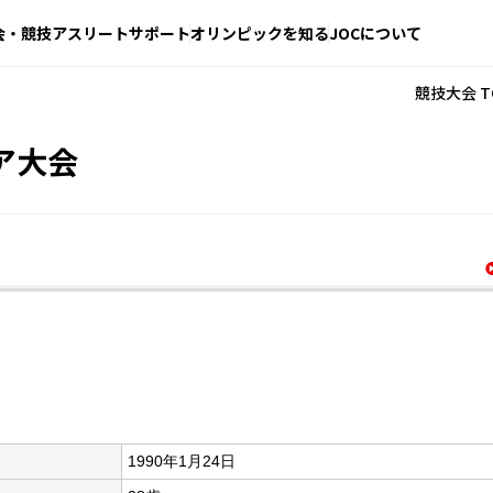
会・競技
アスリートサポート
オリンピックを知る
JOCについて
競技大会 T
ア大会
1990年1月24日