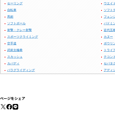
セーリング
ウエイ
自転車
ソフト
馬術
フェン
ソフトボール
バドミ
射撃・クレー射撃
近代五
スポーツクライミング
カヌー
空手道
ボウリ
武術太極拳
トライ
スカッシュ
テコン
カバディ
セパタ
パラグライディング
アディ
ページをシェア