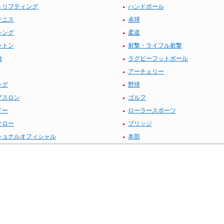
トリフティング
ハンドボール
テニス
卓球
シング
柔道
ントン
射撃・ライフル射撃
種
ラグビーフットボール
アーチェリー
ング
野球
アスロン
ゴルフ
ドー
ローラースポーツ
クロー
ブリッジ
ショナルオフィシャル
本部