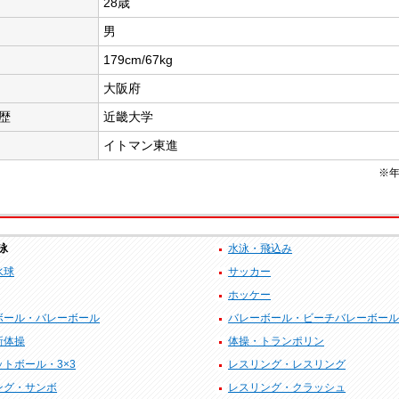
28歳
男
179cm/67kg
大阪府
歴
近畿大学
イトマン東進
※年
泳
水泳・飛込み
水球
サッカー
ホッケー
ボール・バレーボール
バレーボール・ビーチバレーボール
新体操
体操・トランポリン
トボール・3×3
レスリング・レスリング
ング・サンボ
レスリング・クラッシュ