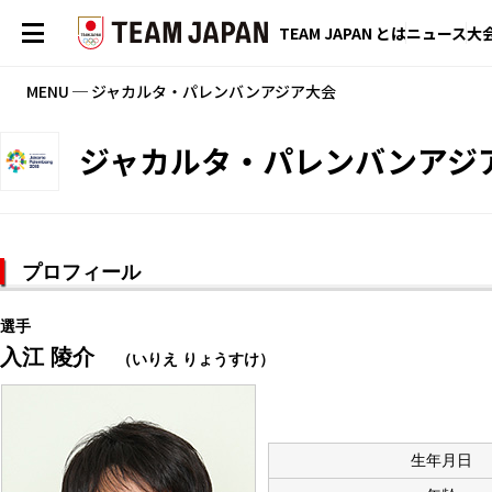
TEAM JAPAN とは
ニュース
大
MENU ─ ジャカルタ・パレンバンアジア大会
ジャカルタ・パレンバンアジ
プロフィール
選手
入江 陵介
（いりえ りょうすけ）
生年月日