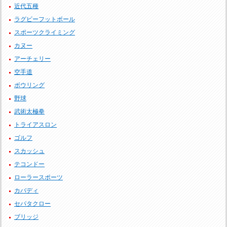
近代五種
ラグビーフットボール
スポーツクライミング
カヌー
アーチェリー
空手道
ボウリング
野球
武術太極拳
トライアスロン
ゴルフ
スカッシュ
テコンドー
ローラースポーツ
カバディ
セパタクロー
ブリッジ