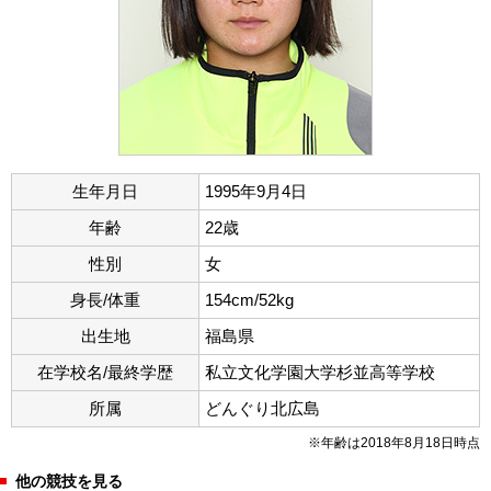
生年月日
1995年9月4日
年齢
22歳
性別
女
身長/体重
154cm/52kg
出生地
福島県
在学校名/最終学歴
私立文化学園大学杉並高等学校
所属
どんぐり北広島
※年齢は2018年8月18日時点
他の競技を見る