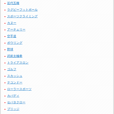
近代五種
ラグビーフットボール
スポーツクライミング
カヌー
アーチェリー
空手道
ボウリング
野球
武術太極拳
トライアスロン
ゴルフ
スカッシュ
テコンドー
ローラースポーツ
カバディ
セパタクロー
ブリッジ