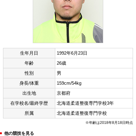
生年月日
1992年6月23日
年齢
26歳
性別
男
身長/体重
159cm/54kg
出生地
京都府
在学校名/最終学歴
北海道柔道整復専門学校3年
所属
北海道柔道整復専門学校
※年齢は2018年8月18日時点
他の競技を見る