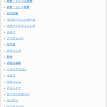
射撃・ライフル射撃
射撃・クレー射撃
近代五種
ラグビーフットボール
スポーツクライミング
カヌー
アーチェリー
空手道
ボウリング
野球
武術太極拳
トライアスロン
ゴルフ
スカッシュ
テコンドー
ローラースポーツ
カバディ
セパタクロー