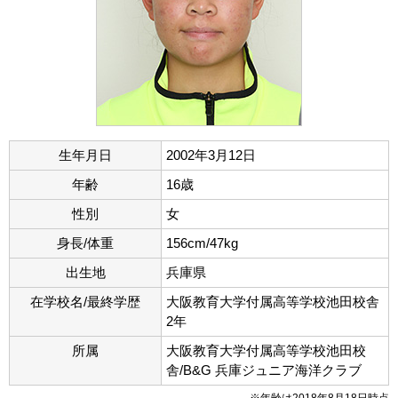
生年月日
2002年3月12日
年齢
16歳
性別
女
身長/体重
156cm/47kg
出生地
兵庫県
在学校名/最終学歴
大阪教育大学付属高等学校池田校舎
2年
所属
大阪教育大学付属高等学校池田校
舎/B&G 兵庫ジュニア海洋クラブ
※年齢は2018年8月18日時点