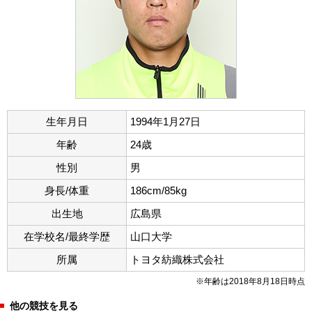
生年月日
1994年1月27日
年齢
24歳
性別
男
身長/体重
186cm/85kg
出生地
広島県
在学校名/最終学歴
山口大学
所属
トヨタ紡織株式会社
※年齢は2018年8月18日時点
他の競技を見る