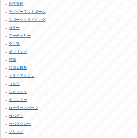
近代五種
ラグビーフットボール
スポーツクライミング
カヌー
アーチェリー
空手道
ボウリング
野球
武術太極拳
トライアスロン
ゴルフ
スカッシュ
テコンドー
ローラースポーツ
カバディ
セパタクロー
ブリッジ