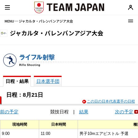
MENU ─ ジャカルタ・パレンバンアジア大会
ジャカルタ・パレンバンアジア大会
日程・結果
日本選手団
日程：8月21日
この日の日本代表選手の日程
前の予定
競技日程
|
結果
次の予定
現地時間
日本時間
種
9:00
11:00
男子10mエアピストル 予選