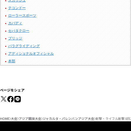
スカッシュ
テコンドー
ローラースポーツ
カバディ
セパタクロー
ブリッジ
パラグライディング
アディショナルオフィシャル
本部
ページをシェア
HOME
大会
アジア競技大会
ジャカルタ・パレンバンアジア大会
射撃・ライフル射撃 8月