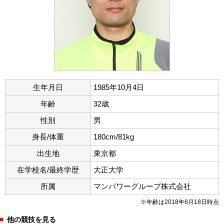
生年月日
1985年10月4日
年齢
32歳
性別
男
身長/体重
180cm/81kg
出生地
東京都
在学校名/最終学歴
大正大学
所属
マンパワーグループ株式会社
※年齢は2018年8月18日時点
他の競技を見る