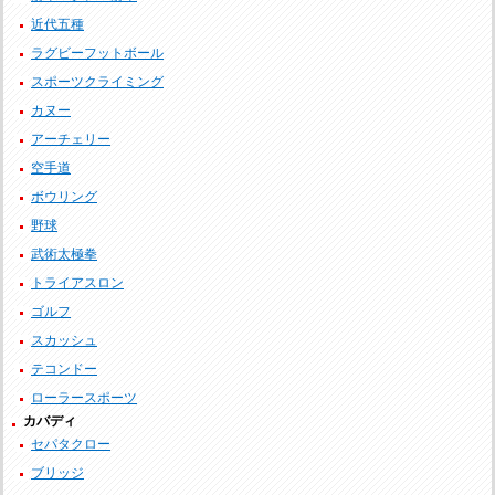
近代五種
ラグビーフットボール
スポーツクライミング
カヌー
アーチェリー
空手道
ボウリング
野球
武術太極拳
トライアスロン
ゴルフ
スカッシュ
テコンドー
ローラースポーツ
カバディ
セパタクロー
ブリッジ