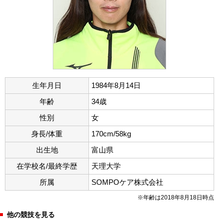
生年月日
1984年8月14日
年齢
34歳
性別
女
身長/体重
170cm/58kg
出生地
富山県
在学校名/最終学歴
天理大学
所属
SOMPOケア株式会社
※年齢は2018年8月18日時点
他の競技を見る