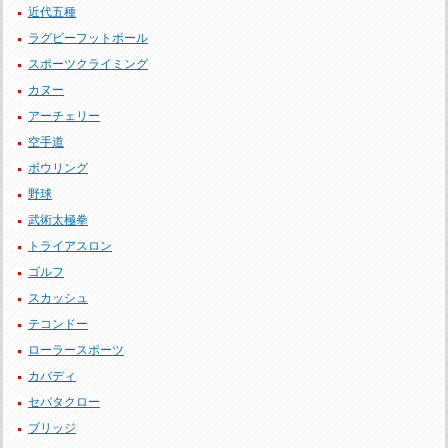
近代五種
ラグビーフットボール
スポーツクライミング
カヌー
アーチェリー
空手道
ボウリング
野球
武術太極拳
トライアスロン
ゴルフ
スカッシュ
テコンドー
ローラースポーツ
カバディ
セパタクロー
ブリッジ