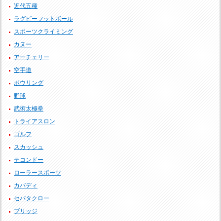
近代五種
ラグビーフットボール
スポーツクライミング
カヌー
アーチェリー
空手道
ボウリング
野球
武術太極拳
トライアスロン
ゴルフ
スカッシュ
テコンドー
ローラースポーツ
カバディ
セパタクロー
ブリッジ