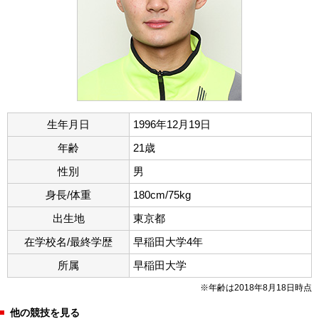
生年月日
1996年12月19日
年齢
21歳
性別
男
身長/体重
180cm/75kg
出生地
東京都
在学校名/最終学歴
早稲田大学4年
所属
早稲田大学
※年齢は2018年8月18日時点
他の競技を見る