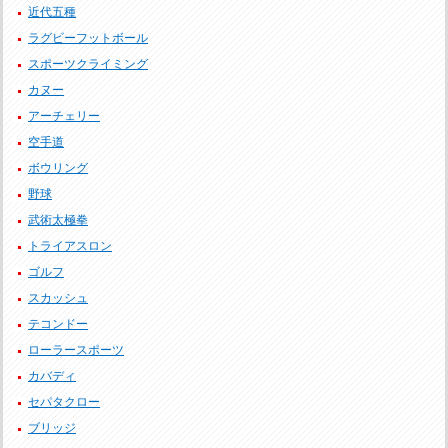
近代五種
ラグビーフットボール
スポーツクライミング
カヌー
アーチェリー
空手道
ボウリング
野球
武術太極拳
トライアスロン
ゴルフ
スカッシュ
テコンドー
ローラースポーツ
カバディ
セパタクロー
ブリッジ