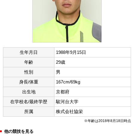
生年月日
1988年9月15日
年齢
29歳
性別
男
身長/体重
167cm/69kg
出生地
京都府
在学校名/最終学歴
駿河台大学
所属
株式会社協栄
※年齢は2018年8月18日時点
他の競技を見る