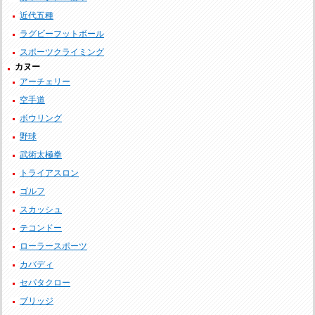
近代五種
ラグビーフットボール
スポーツクライミング
カヌー
アーチェリー
空手道
ボウリング
野球
武術太極拳
トライアスロン
ゴルフ
スカッシュ
テコンドー
ローラースポーツ
カバディ
セパタクロー
ブリッジ