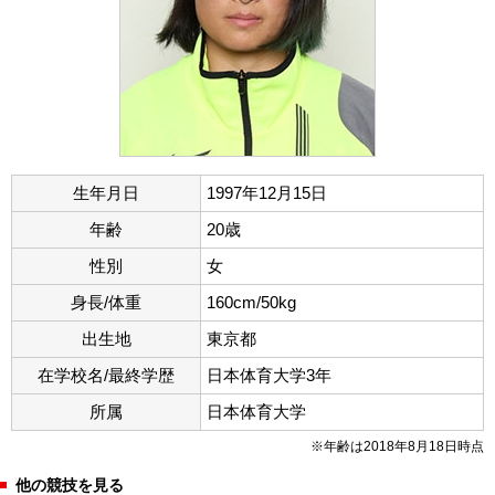
生年月日
1997年12月15日
年齢
20歳
性別
女
身長/体重
160cm/50kg
出生地
東京都
在学校名/最終学歴
日本体育大学3年
所属
日本体育大学
※年齢は2018年8月18日時点
他の競技を見る