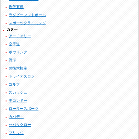
近代五種
ラグビーフットボール
スポーツクライミング
カヌー
アーチェリー
空手道
ボウリング
野球
武術太極拳
トライアスロン
ゴルフ
スカッシュ
テコンドー
ローラースポーツ
カバディ
セパタクロー
ブリッジ